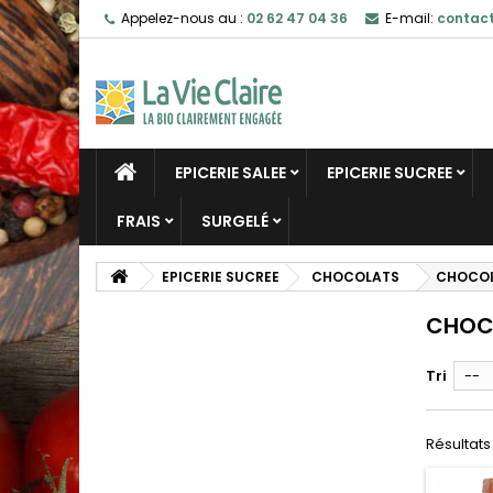
Appelez-nous au :
02 62 47 04 36
E-mail:
contact
EPICERIE SALEE
EPICERIE SUCREE
FRAIS
SURGELÉ
EPICERIE SUCREE
CHOCOLATS
CHOCOL
CHOC
Tri
--
Résultats 