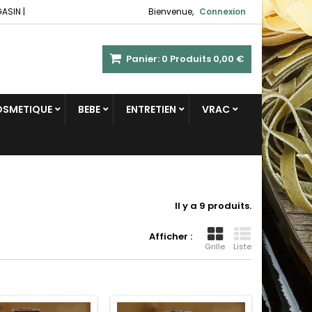
GASIN
|
Bienvenue,
Connexion
Panier:
0
Produits
0,00 €
COSMETIQUE
BEBE
ENTRETIEN
VRAC
Il y a 9 produits.
Afficher :
Grille
Liste