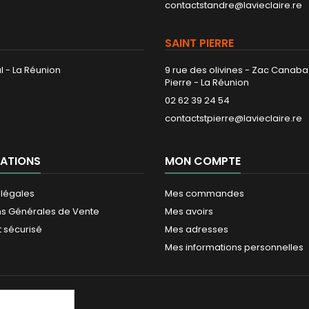
contactstandre@lavieclaire.re
SAINT PIERRE
l - La Réunion
9 rue des olivines - Zac Canaba
Pierre - La Réunion
02 62 39 24 54
contactstpierre@lavieclaire.re
ATIONS
MON COMPTE
 légales
Mes commandes
ns Générales de Vente
Mes avoirs
 sécurisé
Mes adresses
Mes informations personnelles