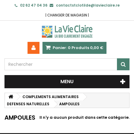
02 62 47 04 36
contactstclotilde@lavieclaire.re
|
CHANGER DE MAGASIN
|
Panier:
0
Produits
0,00 €
MENU
COMPLEMENTS ALIMENTAIRES
DEFENSES NATURELLES
AMPOULES
AMPOULES
Il n'y a aucun produit dans cette catégorie.