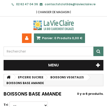
02 62 47 04 36
contactstclotilde@lavieclaire.re
|
CHANGER DE MAGASIN
|
Panier:
0
Produits
0,00 €
MENU
EPICERIE SUCREE
BOISSONS VEGETALES
BOISSONS BASE AMANDE
BOISSONS BASE AMANDE
Il y a 6 produits.
Tri