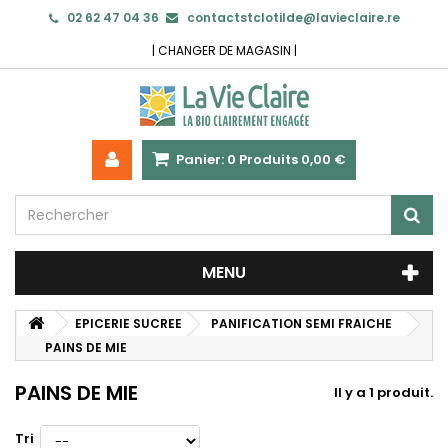
02 62 47 04 36
contactstclotilde@lavieclaire.re
|
CHANGER DE MAGASIN
|
Panier:
0
Produits
0,00 €
MENU
EPICERIE SUCREE
PANIFICATION SEMI FRAICHE
PAINS DE MIE
PAINS DE MIE
Il y a 1 produit.
Tri