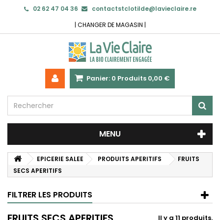
02 62 47 04 36
contactstclotilde@lavieclaire.re
|
CHANGER DE MAGASIN
|
Panier:
0
Produits
0,00 €
MENU
EPICERIE SALEE
PRODUITS APERITIFS
FRUITS
SECS APERITIFS
FILTRER LES PRODUITS
FRUITS SECS APERITIFS
Il y a 11 produits.