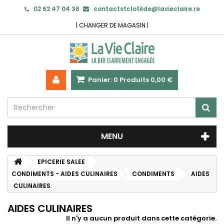
02 62 47 04 36
contactstclotilde@lavieclaire.re
|
CHANGER DE MAGASIN
|
Panier:
0
Produits
0,00 €
MENU
EPICERIE SALEE
CONDIMENTS - AIDES CULINAIRES
CONDIMENTS
AIDES
CULINAIRES
AIDES CULINAIRES
Il n'y a aucun produit dans cette catégorie.