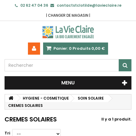
02 62 47 04 36
contactstclotilde@lavieclaire.re
|
CHANGER DE MAGASIN
|
Panier:
0
Produits
0,00 €
MENU
HYGIENE - COSMETIQUE
SOIN SOLAIRE
CREMES SOLAIRES
CREMES SOLAIRES
Il y a 1 produit.
Tri