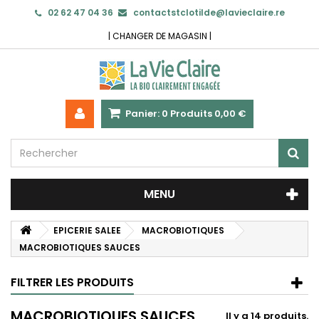
02 62 47 04 36
contactstclotilde@lavieclaire.re
|
CHANGER DE MAGASIN
|
Panier:
0
Produits
0,00 €
MENU
EPICERIE SALEE
MACROBIOTIQUES
MACROBIOTIQUES SAUCES
FILTRER LES PRODUITS
MACROBIOTIQUES SAUCES
Il y a 14 produits.