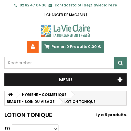
02 62 47 04 36
contactstclotilde@lavieclaire.re
|
CHANGER DE MAGASIN
|
Panier:
0
Produits
0,00 €
MENU
HYGIENE - COSMETIQUE
BEAUTE - SOIN DU VISAGE
LOTION TONIQUE
LOTION TONIQUE
Il y a 5 produits.
Tri