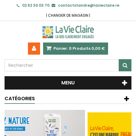
02 62 30 03 70
contactstandre@lavieclaire.re
|
CHANGER DE MAGASIN
|
Panier:
0
Produits
0,00 €
MENU
CATÉGORIES