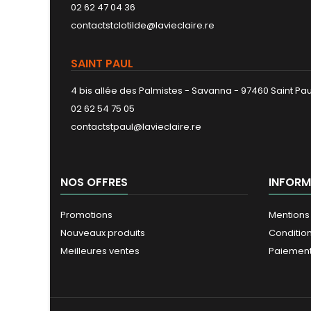
02 62 47 04 36
contactstclotilde@lavieclaire.re
SAINT PAUL
4 bis allée des Palmistes - Savanna - 97460 Saint Pau
02 62 54 75 05
contactstpaul@lavieclaire.re
NOS OFFRES
INFORM
Promotions
Mentions
Nouveaux produits
Conditio
Meilleures ventes
Paiement