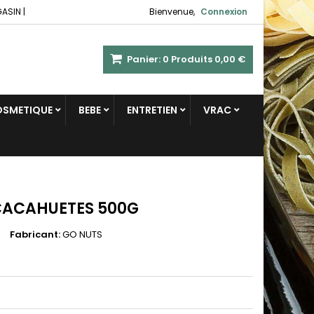
GASIN
|
Bienvenue,
Connexion
Panier:
0
Produits
0,00 €
COSMETIQUE
BEBE
ENTRETIEN
VRAC
CACAHUETES 500G
Fabricant:
GO NUTS