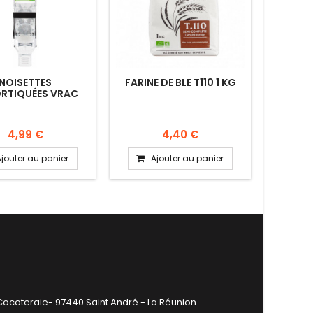
NOISETTES
FARINE DE BLE T110 1 KG
SABLE
RTIQUÉES VRAC
100G
4,99 €
4,40 €
Ajouter au panier
Ajouter au panier
A
 Cocoteraie- 97440 Saint André - La Réunion