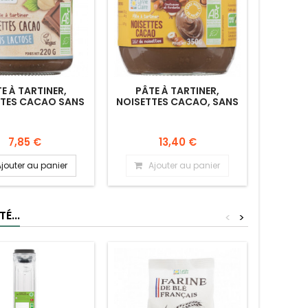
E À TARTINER,
PÂTE À TARTINER,
PÂT
TTES CACAO SANS
NOISETTES CACAO, SANS
NOISET
LACTOSE
HUILE DE PALME.
COCO RÂ
7,85 €
13,40 €
Ajouter au panier
Ajouter au panier
A
É...
<
>