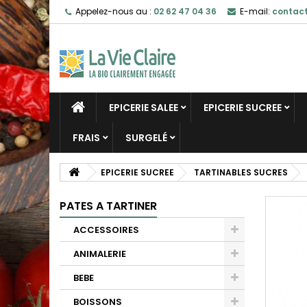
Appelez-nous au :
02 62 47 04 36
E-mail:
contact
EPICERIE SALEE
EPICERIE SUCREE
FRAIS
SURGELÉ
EPICERIE SUCREE
TARTINABLES SUCRES
PATES A TARTINER
ACCESSOIRES
ANIMALERIE
BEBE
BOISSONS