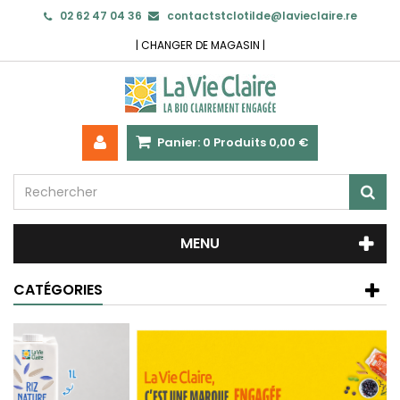
02 62 47 04 36
contactstclotilde@lavieclaire.re
|
CHANGER DE MAGASIN
|
Panier:
0
Produits
0,00 €
MENU
CATÉGORIES